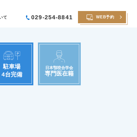
029-254-8841
WEB予約
いて
駐車場
日本顎咬合学会
専門医在籍
4台完備