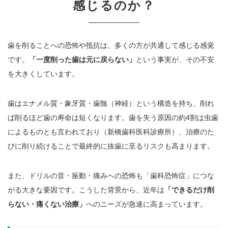
感じるのか？
歯を削ることへの恐怖や抵抗は、多くの方が共通して感じる感覚
です。
「一度削った歯は元に戻らない」
という事実が、その不安
を大きくしています。
歯はエナメル質・象牙質・歯髄（神経）という構造を持ち、削れ
ば削るほど歯の寿命は短くなります。歯を失う原因の約4割は虫歯
によるものとも言われており（新橋歯科医科診療所）、治療のた
びに削り続けることで最終的に抜歯に至るリスクも高まります。
また、ドリルの音・振動・痛みへの恐怖も「歯科恐怖症」につな
がる大きな要因です。こうした背景から、近年は
「できるだけ削
らない・痛くない治療」
へのニーズが急速に高まっています。