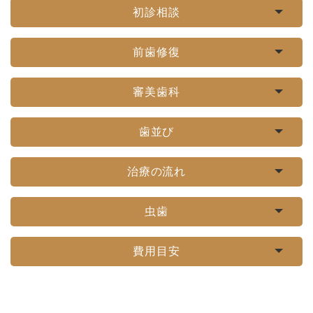
初診相談
前歯修復
審美歯科
歯並び
治療の流れ
虫歯
費用目安